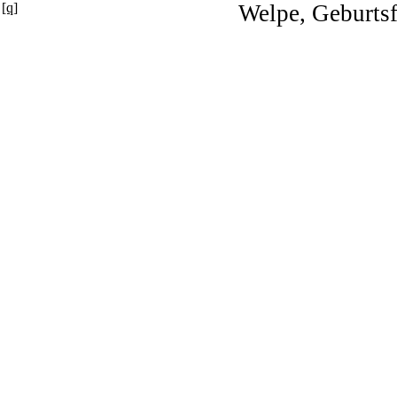
[q]
Welpe, Geburts