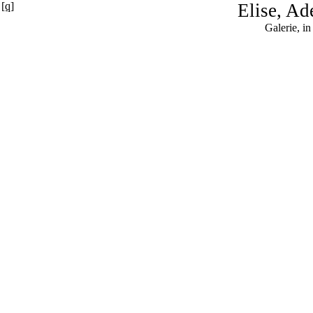
[q]
Elise, Ad
Galerie, i