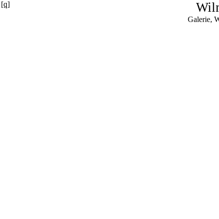
[q]
Wil
Galerie, 