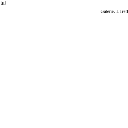
[q]
Galerie, 1.Tre