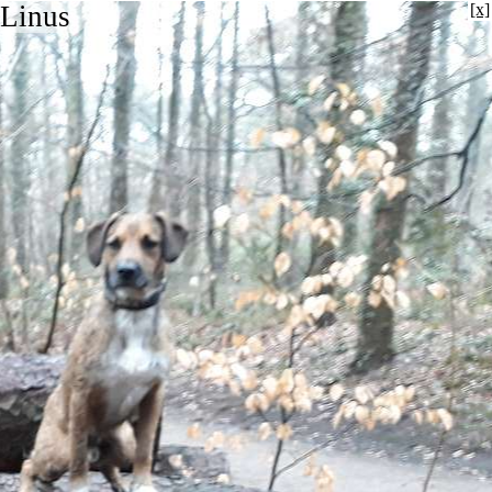
 Linus
[x]