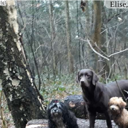
[q]
Elise