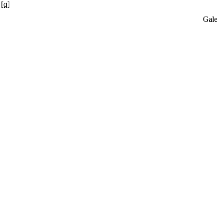
[q]
Gale