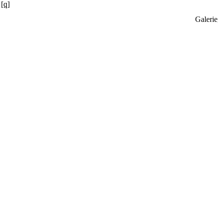
[q]
Galerie