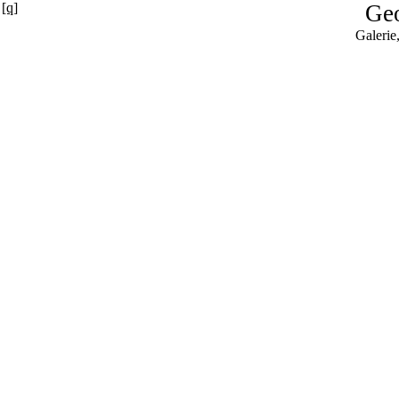
[q]
Geo
Galerie