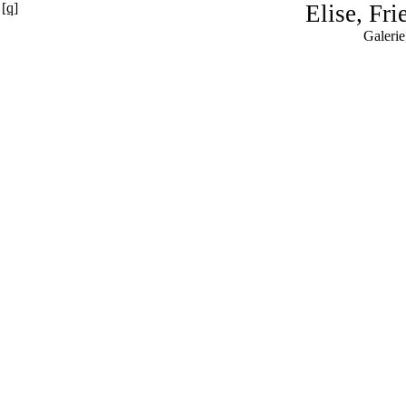
[q]
Elise, Fr
Galeri