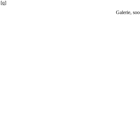
[q]
Galerie, soo