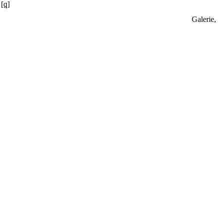
[q]
Galerie,