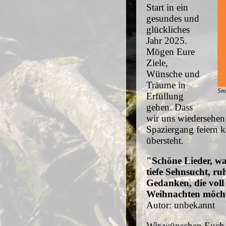
Start in ein
gesundes und
glückliches
Jahr 2025.
Mögen Eure
Ziele,
Wünsche und
Träume in
Sm
Erfüllung
gehen. Dass
wir uns wiedersehe
Spaziergang feiern 
übersteht.
"Schöne Lieder, w
tiefe Sehnsucht, ru
Gedanken, die voll
Weihnachten möcht'
Autor: unbekannt
Wir wünschen Euch, 