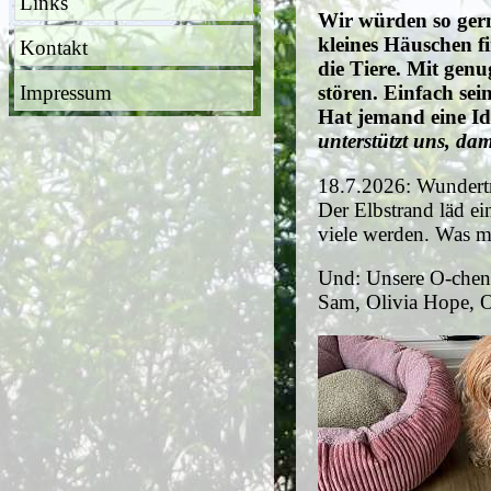
Links
Wir würden so gern
kleines Häuschen f
Kontakt
die Tiere. Mit ge
Impressum
stören. Einfach se
Hat jemand eine I
unterstützt uns, da
18.7.2026: Wundertre
Der Elbstrand läd ei
viele werden. Was m
Und: Unsere O-chens
Sam, Olivia Hope, O