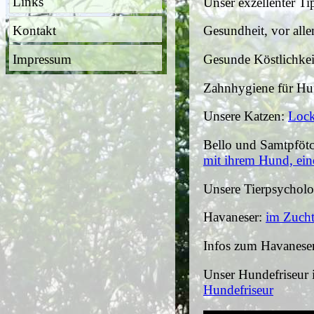
Links
Unser exzellenter T
Kontakt
Gesundheit, vor all
Impressum
Gesunde Köstlichke
Zahnhygiene für Hu
Unsere Katzen:
Lock
Bello und Samtpföt
mit ihrem Hund, ein
Unsere Tierpsycholo
Havaneser:
im Zucht
Infos zum Havanese
Unser Hundefriseur is
Hundefriseur