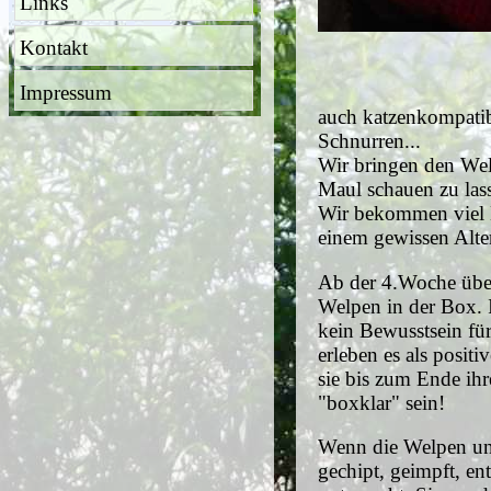
Links
Kontakt
Impressum
auch katzenkompatibe
Schnurren...
Wir bringen den Wel
Maul schauen zu lass
Wir bekommen viel 
einem gewissen Alte
Ab der 4.Woche üben
Welpen in der Box. 
kein Bewusstsein für
erleben es als posit
sie bis zum Ende ihr
"boxklar" sein!
Wenn die Welpen uns
gechipt, geimpft, en