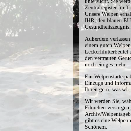
untersucht. Sie wer
Zentralregister für T
Unsere Welpen erha
IHR, den blauen EU-
Gesundheitszeugnis.
Außerdem verlassen 
einem guten Welpenha
Leckerlifutterbeutel
den vertrauten Geru
noch einiges mehr.
Ein Welpenstarterpa
Einzugs und Informa
Ihnen gern, was wir
Wir werden Sie, wäh
Filmchen versorgen,
Archiv/Welpentagebu
gibt es eine Welpen
Schönem.