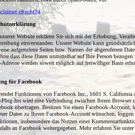
sclaimer eRecht24
chutzerklärung
nserer Website erklären Sie sich mit der Erhebung, Vera
reibung einverstanden. Unsere Website kann grundsätzlic
weise aufgerufene Seiten bzw. Namen der abgerufenen Date
 ohne dass diese Daten unmittelbar auf Ihre Person bezog
Adresse werden soweit möglich auf freiwilliger Basis erh
ung für Facebook
endet Funktionen von Facebook Inc., 1601 S. California 
-Plug-Ins wird eine Verbindung zwischen Ihrem Browser 
cebook übertragen. Besitzen Sie einen Facebook-Account,
ser Daten zu Ihrem Facebook-Account wünschen, loggen Si
raktionen, insbesondere das Nutzen einer Kommentarfunk
falls an Facebook weitergegeben. Mehr erfahren Sie unte