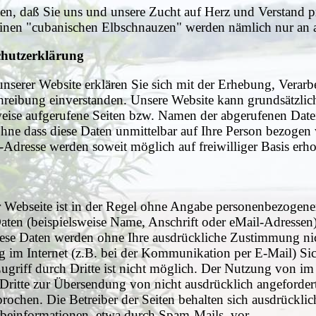
en, daß Sie uns und unsere Zucht auf Herz und Verstand p
einen "cubanischen Elbschnauzen" werden nämlich nur an
chutzerklärung
nserer Website erklären Sie sich mit der Erhebung, Vera
reibung einverstanden. Unsere Website kann grundsätzlic
weise aufgerufene Seiten bzw. Namen der abgerufenen Date
 ohne dass diese Daten unmittelbar auf Ihre Person bezog
Adresse werden soweit möglich auf freiwilliger Basis erh
 Webseite ist in der Regel ohne Angabe personenbezogener
en (beispielsweise Name, Anschrift oder eMail-Adressen) e
Diese Daten werden ohne Ihre ausdrückliche Zustimmung nic
g im Internet (z.B. bei der Kommunikation per E-Mail) Sic
ugriff durch Dritte ist nicht möglich. Der Nutzung von im
Dritte zur Übersendung von nicht ausdrücklich angeforder
rochen. Die Betreiber der Seiten behalten sich ausdrücklich
einformationen, etwa durch Spam-Mails, vor.